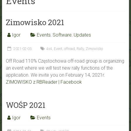
Events
Zimowisko 2021
Igor
Events
,
Software
,
Updates
2021-02-03
4x4
,
Event
,
offroad
,
Rally
,
Zimowisko
Off Road 110% Częstochowa off-road group is organizing
an event where we will test new rally functions of the
application. We invite you on February 14, 2021r.
ZIMOWISKO z RBReader | Facebook
WOŚP 2021
Igor
Events