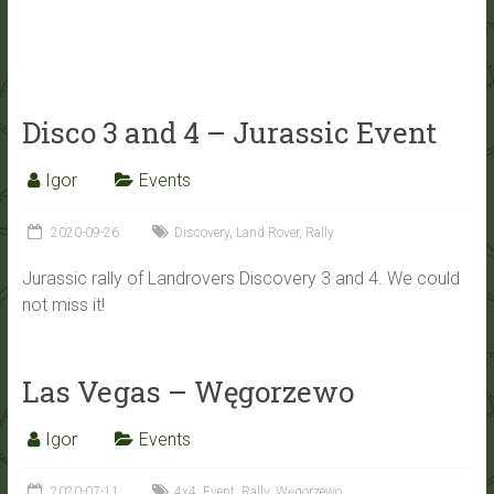
Disco 3 and 4 – Jurassic Event
Igor
Events
2020-09-26
Discovery
,
Land Rover
,
Rally
Jurassic rally of Landrovers Discovery 3 and 4. We could
not miss it!
Las Vegas – Węgorzewo
Igor
Events
2020-07-11
4x4
,
Event
,
Rally
,
Węgorzewo