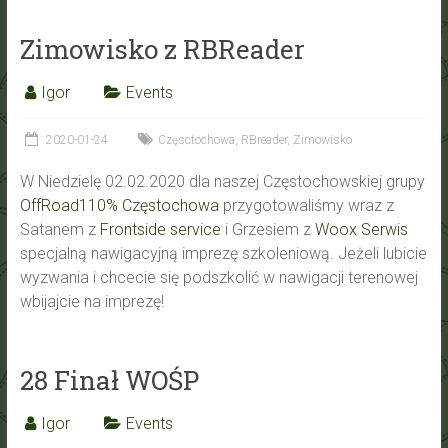
Zimowisko z RBReader
Igor
Events
2020-01-24
Częsctochowa
,
RBreader
,
Zimowisko
W Niedzielę 02.02.2020 dla naszej Częstochowskiej grupy
OffRoad110% Częstochowa
przygotowaliśmy wraz z
Satanem z
Frontside service
i Grzesiem z
Woox Serwis
specjalną nawigacyjną imprezę szkoleniową. Jeżeli lubicie
wyzwania i chcecie się podszkolić w nawigacji terenowej
wbijajcie na imprezę!
28 Finał WOŚP
Igor
Events