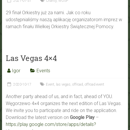
2021-01-31
Charity
,
WOŚP
29 finał Orkiestry już za nami. Jak co roku
udostępnialiśmy naszą aplikację organizatorom imprez w
ramach finału Wielkiej Orkiestry Świątecznej Pomocy.
Las Vegas 4×4
Igor
Events
2020-10-17
Event
,
las vegas
,
offroad
,
offroad event
Another party ahead of us, and in fact, ahead of YOU.
Węgorzewo 4×4 organizes the next edition of Las Vegas.
We invite you to participate and ride on the application.
Download the latest version on
Google Play
–
https://play.google.com/store/apps/details?