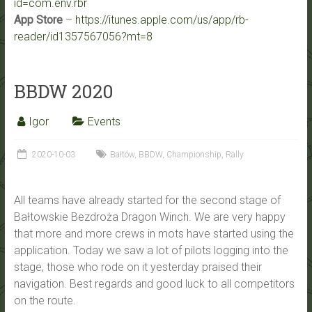
id=com.env.rbr
App Store
–
https://itunes.apple.com/us/app/rb-
reader/id1357567056?mt=8
BBDW 2020
Igor
Events
2020-10-03
Bałtów
,
BBDW
,
Championship
,
Rally
All teams have already started for the second stage of
Bałtowskie Bezdroża Dragon Winch. We are very happy
that more and more crews in mots have started using the
application. Today we saw a lot of pilots logging into the
stage, those who rode on it yesterday praised their
navigation. Best regards and good luck to all competitors
on the route.